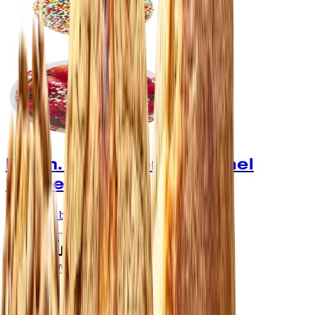
Reinh. van Hauen - Gammel
Kongevej
Enestående brød, kager & smag
Gem
Share