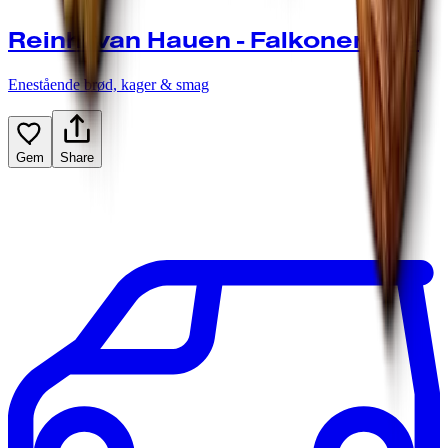
Reinh. van Hauen - Falkoner Allé
Enestående brød, kager & smag
Gem
Share