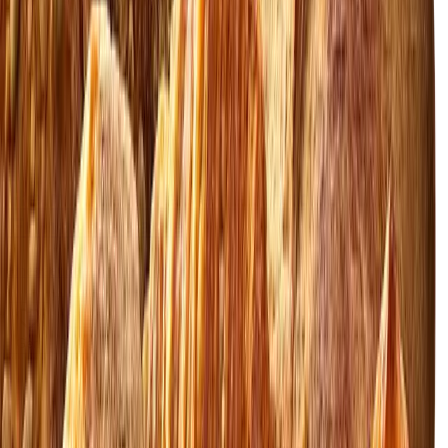
Reinh. van Hauen - Nordre
Frihavnsgade
Enestående brød, kager & smag
Gem
Share